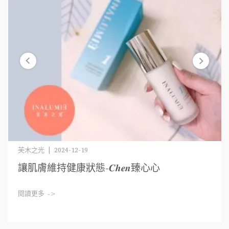
芙木之光 | 2024-12-19
讓肌膚維持健康狀態-𝑪𝒉𝒆𝒏臻心心
閱讀更多 ->