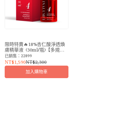
限時特賣🔥18%杏仁酸淨透煥
膚精華液 (30ml/瓶)【多規
格】<已享特賣價不參與VIP優
已銷售：22899
惠/最短效期：2026-11-13>
NT$1,590
NT$2,300
加入購物車