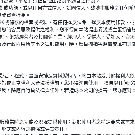
之行為或「本站」有正當理由認為不適當之行為。
活動或功能，或以任何方式侵入、試圖侵入、破壞本服務之任何
息或買賣行為。
、發送或儲存的檔案或資料，有任何違反法令、違反本使用條款、
對您的會員服務提供之權利，您不得向本站提出異議或主張損害
致本站、網站經營者及其關係企業、經理人、受僱人、受託人、合
事及行政程序所支出之律師費用）時，應負擔損害賠償或填補其
影音、程式、畫面安排及資料編輯等，均由本站或其他權利人依
本站或正當權利人合法授權前，您不得逕自使用、 擅自以任何形
違反，除應自行負法律責任外，若造成本公司的損害，您亦應對
服務當時之功能及現況提供使用；對於使用者之特定要求或需求
何形式或內容之擔保或保證責任。