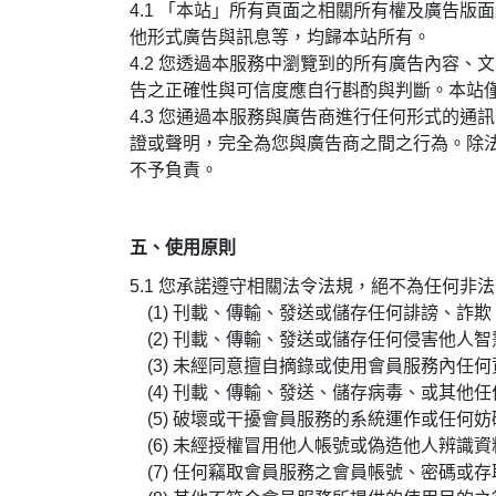
4.1
「本站」所有頁面之相關所有權及廣告版面
他形式廣告與訊息等，均歸本站所有。
4.2 您透過本服務中瀏覽到的所有廣告內容
告之正確性與可信度應自行斟酌與判斷。本站
4.3 您通過本服務與廣告商進行任何形式的
證或聲明，完全為您與廣告商之間之行為。除
不予負責。
五、使用原則
5.1
您承諾遵守相關法令法規，絕不為任何非法
(1) 刊載、傳輸、發送或儲存任何誹謗、詐
(2) 刊載、傳輸、發送或儲存任何侵害他人
(3) 未經同意擅自摘錄或使用會員服務內任
(4) 刊載、傳輸、發送、儲存病毒、或其他
(5) 破壞或干擾會員服務的系統運作或任何
(6) 未經授權冒用他人帳號或偽造他人辨識
(7) 任何竊取會員服務之會員帳號、密碼或