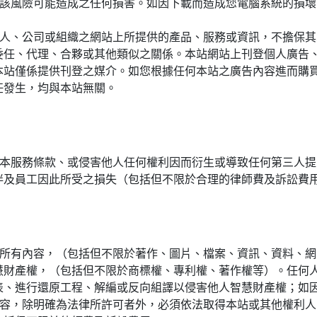
及因該風險可能造成之任何損害。如因下載而造成您電腦系統的損
等個人、公司或組織之網站上所提供的產品、服務或資訊，不擔保
委任、代理、合夥或其他類似之關係。本站網站上刊登個人廣告
本站僅係提供刊登之媒介。如您根據任何本站之廣告內容進而購
任發生，均與本站無關。
本服務條款、或侵害他人任何權利因而衍生或導致任何第三人提
伴及員工因此所受之損失（包括但不限於合理的律師費及訴訟費
所有內容，（包括但不限於著作、圖片、檔案、資訊、資料、網
慧財產權，（包括但不限於商標權、專利權、著作權等）。任何
表、進行還原工程、解編或反向組譯以侵害他人智慧財產權；如
站內容，除明確為法律所許可者外，必須依法取得本站或其他權利