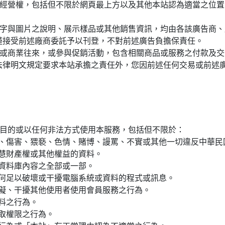
經營權，包括但不限於網頁最上方以及其他本站認為適當之位置
、文字與圖片之說明、展示樣品或其他銷售資訊，均由各該廣告商
僅接受前述廠商委託予以刊登，不對前述廣告負擔保責任。
通訊或商業往來，或參與促銷活動，包含相關商品或服務之付款及
法律明文規定要求本站承擔之責任外，您因前述任何交易或前述
目的或以任何非法方式使用本服務，包括但不限於：
欺、傷害、猥褻、色情、賭博、謾罵、不實或其他一切違反中華
智慧財產權或其他權益的資料。
何資料庫內容之全部或一部。
任何足以破壞或干擾電腦系統或資料的程式或訊息。
妨礙、干擾其他使用者使用會員服務之行為。
資料之行為。
存取權限之行為。