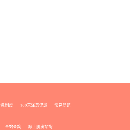
會員制度
100天滿意保證
常見問題
全站查詢
線上肌膚諮詢