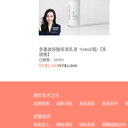
多重玻尿酸保濕乳液 (50ml/瓶)【多
規格】
已銷售：20591
NT$1,400
NT$1,800
關於芙木之光
品牌故事
最新活動
產品資訊
產品系列
客服資訊
會員登入
購物須知
隱私政策
團購經銷合作