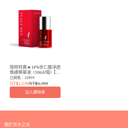
限時特賣🔥18%杏仁酸淨透
煥膚精華液 (30ml/瓶)【多
規格】<已享特賣價不參與
已銷售：22899
VIP優惠/最短效期：2026-
NT$1,590
NT$2,300
11-13>
加入購物車
關於芙木之光